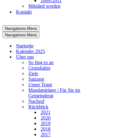
2009-2011
Mitglied werden
Kontakt
Navigations-Menü
Navigations-Menü
Startseite
Kalender 2025
Über uns
So fing es an
Grundsätze
Ziele
Satzung
Unser Team
Mandatsträger / Für Sie im
Gemeinderat
Nachruf
Rückblick
2021
2020
2019
2018
2017