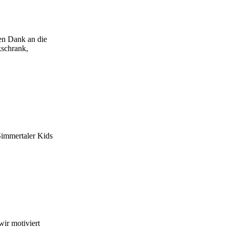
len Dank an die
kschrank,
Simmertaler Kids
ir motiviert