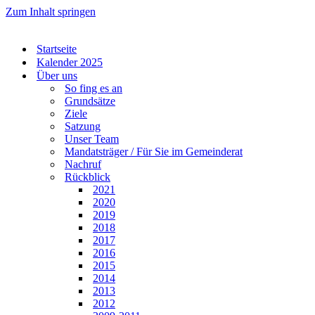
Zum Inhalt springen
Startseite
Kalender 2025
Über uns
So fing es an
Grundsätze
Ziele
Satzung
Unser Team
Mandatsträger / Für Sie im Gemeinderat
Nachruf
Rückblick
2021
2020
2019
2018
2017
2016
2015
2014
2013
2012