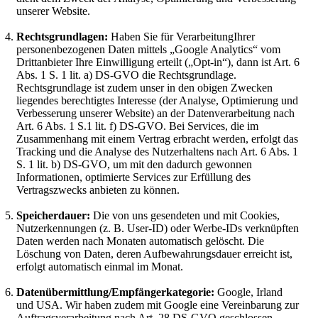
unserer Website.
Rechtsgrundlagen:
Haben Sie für VerarbeitungIhrer
personenbezogenen Daten mittels „Google Analytics“ vom
Drittanbieter Ihre Einwilligung erteilt („Opt-in“), dann ist Art. 6
Abs. 1 S. 1 lit. a) DS-GVO die Rechtsgrundlage.
Rechtsgrundlage ist zudem unser in den obigen Zwecken
liegendes berechtigtes Interesse (der Analyse, Optimierung und
Verbesserung unserer Website) an der Datenverarbeitung nach
Art. 6 Abs. 1 S.1 lit. f) DS-GVO. Bei Services, die im
Zusammenhang mit einem Vertrag erbracht werden, erfolgt das
Tracking und die Analyse des Nutzerhaltens nach Art. 6 Abs. 1
S. 1 lit. b) DS-GVO, um mit den dadurch gewonnen
Informationen, optimierte Services zur Erfüllung des
Vertragszwecks anbieten zu können.
Speicherdauer:
Die von uns gesendeten und mit Cookies,
Nutzerkennungen (z. B. User-ID) oder Werbe-IDs verknüpften
Daten werden nach Monaten automatisch gelöscht. Die
Löschung von Daten, deren Aufbewahrungsdauer erreicht ist,
erfolgt automatisch einmal im Monat.
Datenübermittlung/Empfängerkategorie:
Google, Irland
und USA. Wir haben zudem mit Google eine Vereinbarung zur
Auftragsverarbeitung nach Art. 28 DS-GVO geschlossen.