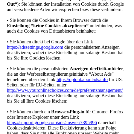
Out“):
Sie können der Installation von Cookies durch Google
auf verschiedene Arten widersprechen bzw. diese verhindern:
• Sie können die Cookies in Ihrem Browser durch die
Einstellung “keine Cookies akzeptieren”
unterbinden, was
auch die Cookies von Drittanbietern beinhaltet;
• Sie können direkt bei Google über den Link
https://adssettings.google.com
die personalisierten Anzeigen
deaktivieren, wobei diese Einstellung nur solange Bestand hat
bis Sie Ihre Cookies löschen.
• Sie können die personalisierten
Anzeigen derDrittanbieter
,
die an der Werbeselbstregulierungsinitiaive “About Ads”
teilnehmen über den Link
https://optout.aboutads.info
für US-
Seiten oder für EU-Seiten unter
http://www.youronlinechoices.com/de/praferenzmanagement/
deaktivieren, wobei diese Einstellung nur solange Bestand hat
bis Sie all Ihre Cookies löschen;
• Sie können durch ein
Browser-Plug-in
für Chrome, Firefox
oder Internet-Explorer unter dem Link
https://support.google.com/ads/answer/7395996
dauerhaft
Cookiesdeaktivieren. Diese Deaktivierung kann zur Folge
haben, dass Sie nicht alle Funktionen unserer Website mehr