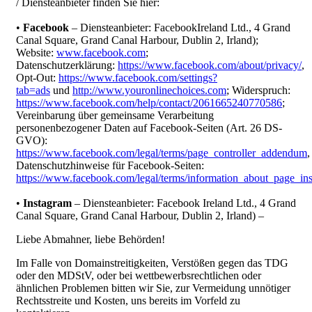
/ Diensteanbieter finden Sie hier:
•
Facebook
– Diensteanbieter: FacebookIreland Ltd., 4 Grand
Canal Square, Grand Canal Harbour, Dublin 2, Irland);
Website:
www.facebook.com
;
Datenschutzerklärung:
https://www.facebook.com/about/privacy/
,
Opt-Out:
https://www.facebook.com/settings?
tab=ads
und
http://www.youronlinechoices.com
; Widerspruch:
https://www.facebook.com/help/contact/2061665240770586
;
Vereinbarung über gemeinsame Verarbeitung
personenbezogener Daten auf Facebook-Seiten (Art. 26 DS-
GVO):
https://www.facebook.com/legal/terms/page_controller_addendum
,
Datenschutzhinweise für Facebook-Seiten:
https://www.facebook.com/legal/terms/information_about_page_ins
•
Instagram
– Diensteanbieter: Facebook Ireland Ltd., 4 Grand
Canal Square, Grand Canal Harbour, Dublin 2, Irland) –
Liebe Abmahner, liebe Behörden!
Im Falle von Domainstreitigkeiten, Verstößen gegen das TDG
oder den MDStV, oder bei wettbewerbsrechtlichen oder
ähnlichen Problemen bitten wir Sie, zur Vermeidung unnötiger
Rechtsstreite und Kosten, uns bereits im Vorfeld zu