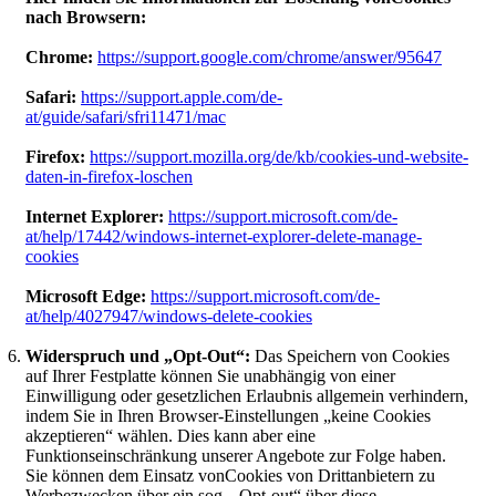
nach Browsern:
Chrome:
https://support.google.com/chrome/answer/95647
Safari:
https://support.apple.com/de-
at/guide/safari/sfri11471/mac
Firefox:
https://support.mozilla.org/de/kb/cookies-und-website-
daten-in-firefox-loschen
Internet Explorer:
https://support.microsoft.com/de-
at/help/17442/windows-internet-explorer-delete-manage-
cookies
Microsoft Edge:
https://support.microsoft.com/de-
at/help/4027947/windows-delete-cookies
Widerspruch und „Opt-Out“:
Das Speichern von Cookies
auf Ihrer Festplatte können Sie unabhängig von einer
Einwilligung oder gesetzlichen Erlaubnis allgemein verhindern,
indem Sie in Ihren Browser-Einstellungen „keine Cookies
akzeptieren“ wählen. Dies kann aber eine
Funktionseinschränkung unserer Angebote zur Folge haben.
Sie können dem Einsatz vonCookies von Drittanbietern zu
Werbezwecken über ein sog. „Opt-out“ über diese