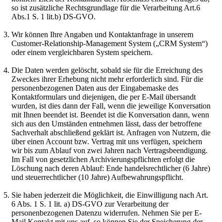
so ist zusätzliche Rechtsgrundlage für die Verarbeitung Art.6
Abs.1 S. 1 lit.b) DS-GVO.
Wir können Ihre Angaben und Kontaktanfrage in unserem
Customer-Relationship-Management System („CRM System“)
oder einem vergleichbaren System speichern.
Die Daten werden gelöscht, sobald sie für die Erreichung des
Zweckes ihrer Erhebung nicht mehr erforderlich sind. Für die
personenbezogenen Daten aus der Eingabemaske des
Kontaktformulars und diejenigen, die per E-Mail übersandt
wurden, ist dies dann der Fall, wenn die jeweilige Konversation
mit Ihnen beendet ist. Beendet ist die Konversation dann, wenn
sich aus den Umständen entnehmen lässt, dass der betroffene
Sachverhalt abschließend geklärt ist. Anfragen von Nutzern, die
über einen Account bzw. Vertrag mit uns verfügen, speichern
wir bis zum Ablauf von zwei Jahren nach Vertragsbeendigung.
Im Fall von gesetzlichen Archivierungspflichten erfolgt die
Löschung nach deren Ablauf: Ende handelsrechtlicher (6 Jahre)
und steuerrechtlicher (10 Jahre) Aufbewahrungspflicht.
Sie haben jederzeit die Möglichkeit, die Einwilligung nach Art.
6 Abs. 1 S. 1 lit. a) DS-GVO zur Verarbeitung der
personenbezogenen Datenzu widerrufen. Nehmen Sie per E-
Mail Kontakt mit uns auf, so können Sie der Speicherung der