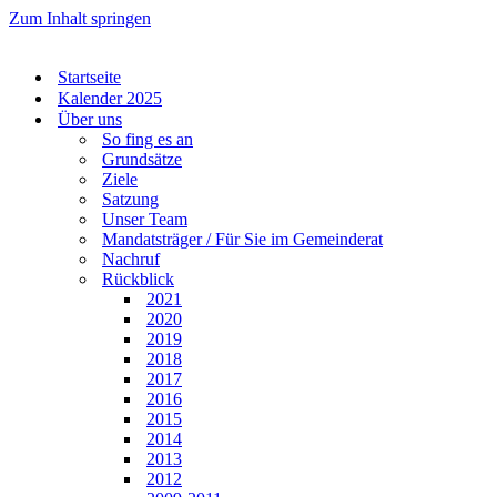
Zum Inhalt springen
Startseite
Kalender 2025
Über uns
So fing es an
Grundsätze
Ziele
Satzung
Unser Team
Mandatsträger / Für Sie im Gemeinderat
Nachruf
Rückblick
2021
2020
2019
2018
2017
2016
2015
2014
2013
2012