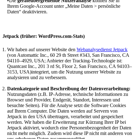
•Die
geräteübergreifende Nutzeranalyse
können Sie in
Ihrem Google-Account unter „Meine Daten > persönliche
Daten“ deaktivieren.
Jetpack (früher: WordPress.com-Stats)
Wir haben auf unserer Website den
Webanalysedienst Jetpack
(von Automattic Inc., 60 29 th Street #343, San Francisco, CA
94110–4929, USA; Anbieter der Tracking-Technologie ist:
Quantcast Inc., 201 3 rd St, Floor 2, San Francisco, CA 94103–
3153, USA)integriert, um die Nutzung unserer Website zu
analysieren und zu verbessern.
Datenkategorie und Beschreibung der Datenverarbeitung:
Nutzungsdaten (z.B. IP-Adresse, technische Informationen zu
Browser und Provider, Endgerät, Standort, Interessen und
besuchte Seiten). Für die Analyse setzt die Software Cookies
auf Ihrem Computer. Die Daten werden auf Servern von
Jetpack in den USA übertragen, verarbeitet und gespeichert
werden. Wir haben die Erweiterung zur Kürzung Ihrer IP bei
Jetpack aktiviert, wodurch eine Personenbezogenheit der Daten
nicht mehr möglich. Zudem wird diese IP nicht mit anderen von
uns erhobenen Daten zusammengeführt.