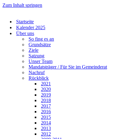
Zum Inhalt springen
Startseite
Kalender 2025
Über uns
So fing es an
Grundsätze
Ziele
Satzung
Unser Team
Mandatsträger / Für Sie im Gemeinderat
Nachruf
Rückblick
2021
2020
2019
2018
2017
2016
2015
2014
2013
2012