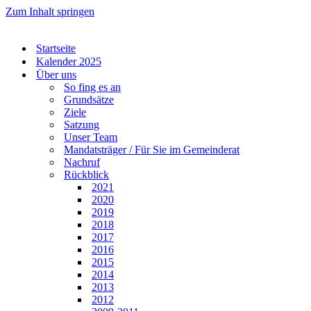
Zum Inhalt springen
Startseite
Kalender 2025
Über uns
So fing es an
Grundsätze
Ziele
Satzung
Unser Team
Mandatsträger / Für Sie im Gemeinderat
Nachruf
Rückblick
2021
2020
2019
2018
2017
2016
2015
2014
2013
2012