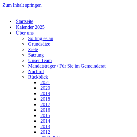
Zum Inhalt springen
Startseite
Kalender 2025
Über uns
So fing es an
Grundsätze
Ziele
Satzung
Unser Team
Mandatsträger / Für Sie im Gemeinderat
Nachruf
Rückblick
2021
2020
2019
2018
2017
2016
2015
2014
2013
2012